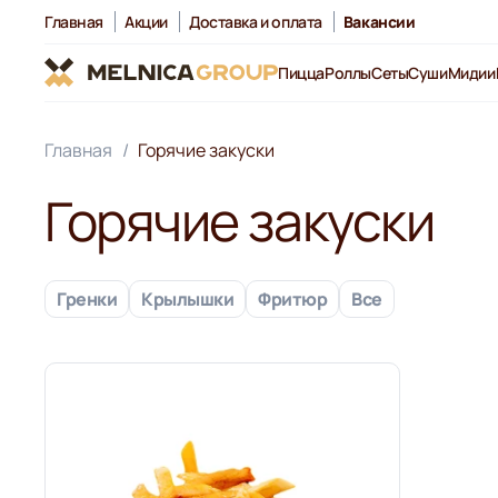
Главная
Акции
Доставка и оплата
Вакансии
Пицца
Роллы
Сеты
Суши
Мидии
Главная
Горячие закуски
Горячие закуски
Гренки
Крылышки
Фритюр
Все