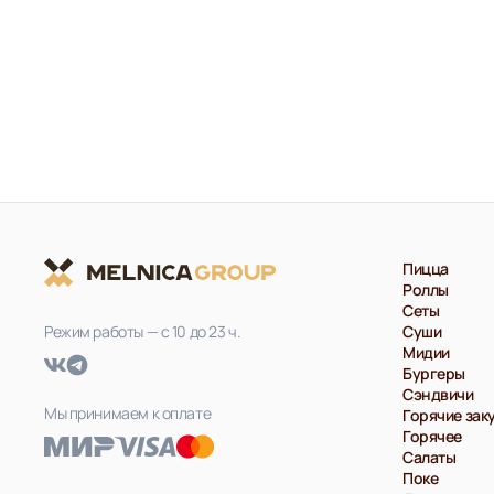
Пицца
Роллы
Сеты
Режим работы — с 10 до 23 ч.
Суши
Мидии
Бургеры
Сэндвичи
Мы принимаем к оплате
Горячие зак
Горячее
Салаты
Поке