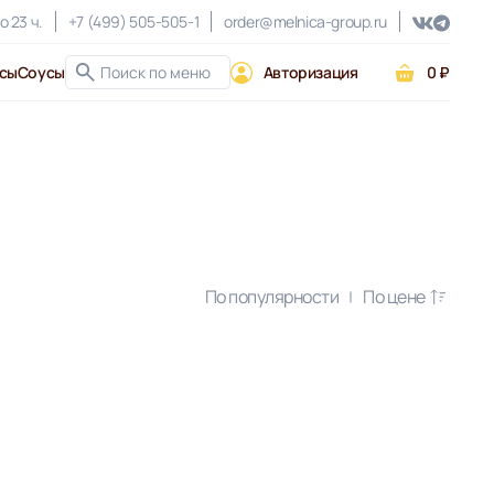
о 23 ч.
+7 (499) 505-505-1
order@melnica-group.ru
сы
Соусы
Авторизация
0 ₽
По популярности
По цене