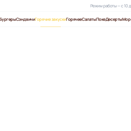
Режим работы — с 10 д
Бургеры
Сэндвичи
Горячие закуски
Горячее
Салаты
Поке
Десерты
Мор