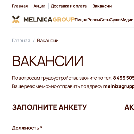
Главная
Акции
Доставка и оплата
Вакансии
Пицца
Роллы
Сеты
Суши
Мидии
Главная
Вакансии
ВАКАНСИИ
По вопросам трудоустройства звоните по тел.
8 499 50
Ваше резюме можно отправить по адресу
melnizagrup
ЗАПОЛНИТЕ АНКЕТУ
АК
Должность *