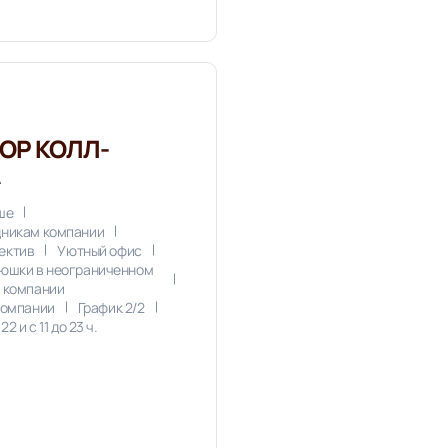
ОР КОЛЛ-
ыше
дникам компании
ектив
Уютный офис
люшки в неограниченном
т компании
компании
График 2/2
22 и с 11 до 23 ч.