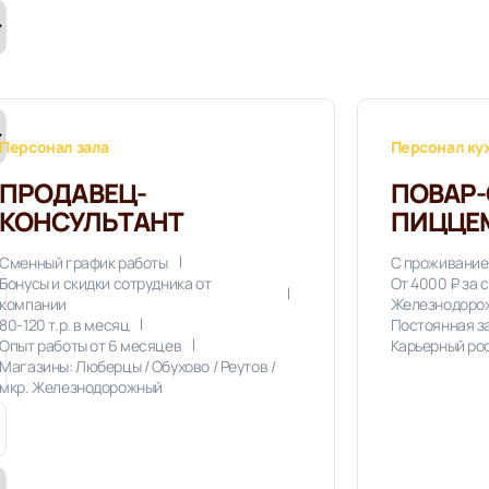
Персонал зала
Персонал ку
ПРОДАВЕЦ-
ПОВАР-
КОНСУЛЬТАНТ
ПИЦЦЕ
Сменный график работы
С проживание
Бонусы и скидки сотрудника от
От 4000 ₽ за 
компании
Железнодоро
80-120 т.р. в месяц
Постоянная з
Опыт работы от 6 месяцев
Карьерный ро
Магазины: Люберцы / Обухово / Реутов /
мкр. Железнодорожный