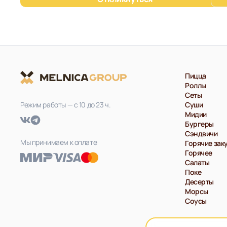
Пицца
Роллы
Сеты
Режим работы — с 10 до 23 ч.
Суши
Мидии
Бургеры
Сэндвичи
Мы принимаем к оплате
Горячие зак
Горячее
Салаты
Поке
Десерты
Морсы
Соусы