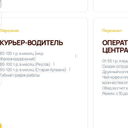
Персонал
Персонал
КУРЬЕР-ВОДИТЕЛЬ
ОПЕРАТ
ЦЕНТРА
80-120 т.р. в месяц (мкр.
Железнодорожный)
От 55 т.р. и в
80-100 т.р. в месяц (Реутов)
Скидки сотру
90-120 т.р. в месяц (Старая Купавна)
Дружный колл
Гибкий график работы
Чай-кофе и п
количестве о
Обед за счет 
Режим: с 10 до 