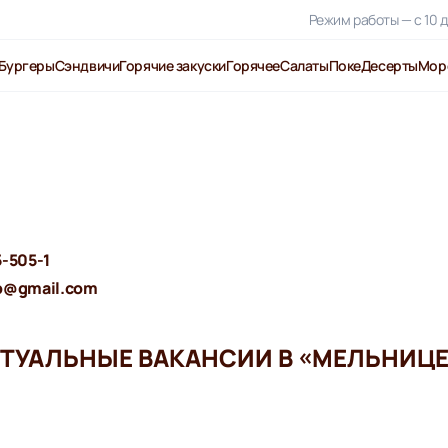
Режим работы — с 10 д
Бургеры
Сэндвичи
Горячие закуски
Горячее
Салаты
Поке
Десерты
Мор
5-505-1
p@gmail.com
ТУАЛЬНЫЕ ВАКАНСИИ В «МЕЛЬНИЦ