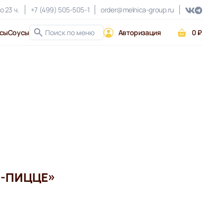
о 23 ч.
+7 (499) 505-505-1
order@melnica-group.ru
сы
Соусы
Авторизация
0 ₽
Е-ПИЦЦЕ»