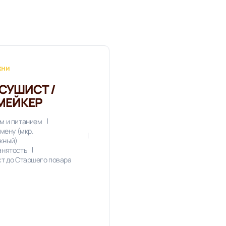
хни
СУШИСТ /
МЕЙКЕР
м и питанием
смену (мкр.
жный)
анятость
ст до Старшего повара