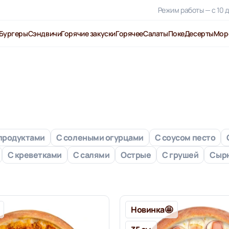
Режим работы — с 10 д
Бургеры
Сэндвичи
Горячие закуски
Горячее
Салаты
Поке
Десерты
Мор
продуктами
С солеными огурцами
С соусом песто
С креветками
С салями
Острые
С грушей
Сыр
Новинка🤩