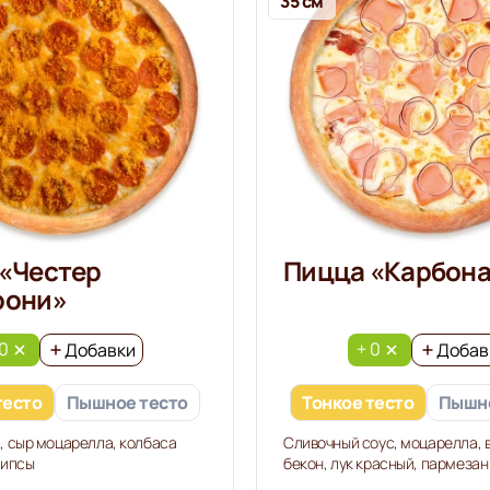
35 см
«Честер
Пицца «Карбон
рони»
 0
+ 0
Добавки
Добав
тесто
Пышное тесто
Тонкое тесто
Пышно
, сыр моцарелла, колбаса
Сливочный соус, моцарелла, 
чипсы
бекон, лук красный, пармезан