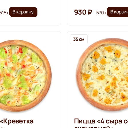
930 ₽
В корзину
В корзи
515 г
570 г
35 см
«Креветка
Пицца «4 сыра с