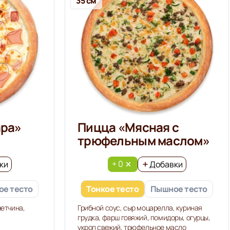
35 см
ара»
Пицца «Мясная с
трюфельным маслом»
+ 0
ки
Добавки
е тесто
Тонкое тесто
Пышное тесто
ветчина,
Грибной соус, сыр моцарелла, куриная
грудка, фарш говяжий, помидоры, огурцы,
укроп свежий, трюфельное масло