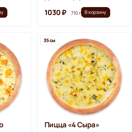
1030 ₽
ну
В корзину
710 г
35 см
о
Пицца «4 Сыра»