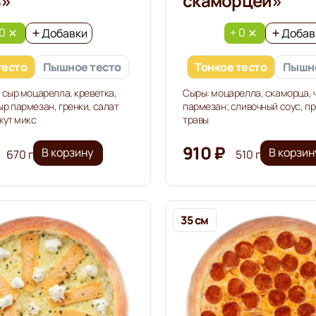
ь»
скаморцей»
 0
+ 0
Добавки
Добав
тесто
Пышное тесто
Тонкое тесто
Пышно
 сыр моцарелла, креветка,
Сыры: моцарелла, скаморца, 
р пармезан, гренки, салат
пармезан; сливочный соус, п
жут микс
травы
910 ₽
В корзину
В корзин
670 г
510 г
35 см