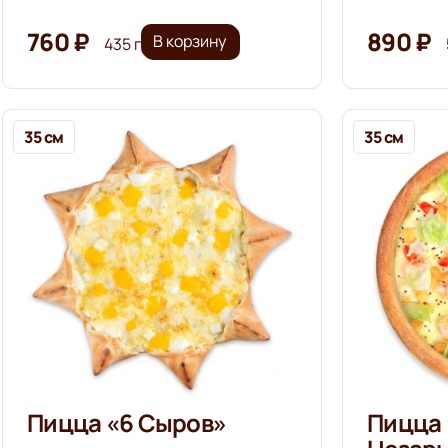
760 ₽
890 ₽
В корзину
435 г
35 см
35 см
Пицца «6 Сыров»
Пицца 