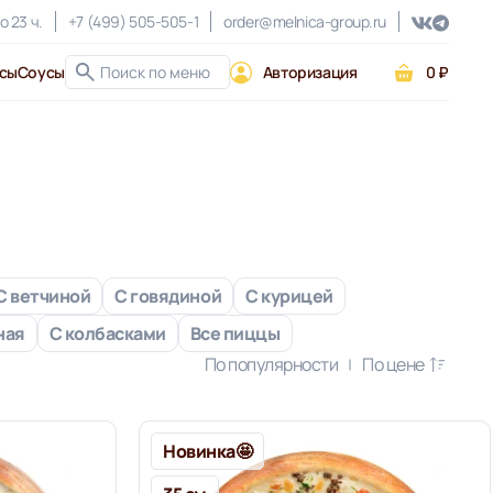
о 23 ч.
+7 (499) 505-505-1
order@melnica-group.ru
сы
Соусы
Авторизация
0 ₽
С ветчиной
С говядиной
С курицей
ная
С колбасками
Все пиццы
По популярности
По цене
Новинка🤩