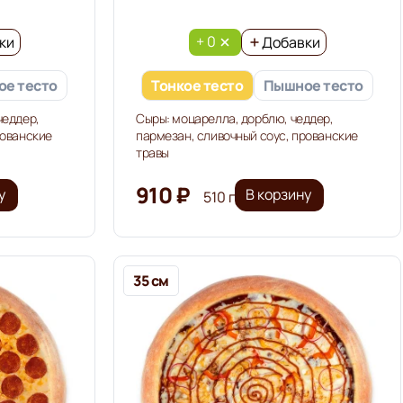
+ 0
ки
Добавки
е тесто
Тонкое тесто
Пышное тесто
чеддер,
Сыры: моцарелла, дорблю, чеддер,
рованские
пармезан, сливочный соус, прованские
травы
910 ₽
у
В корзину
510 г
35 см