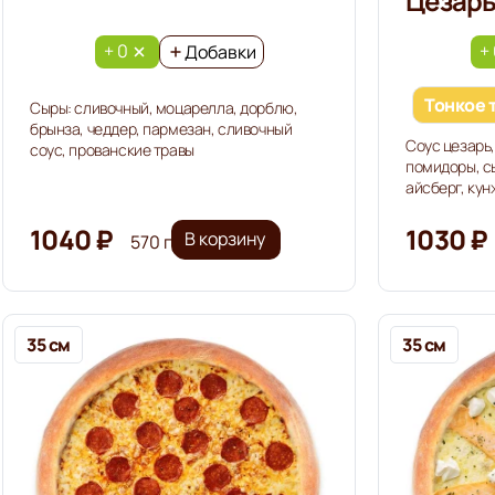
Цезар
+ 0
+
Добавки
Тонкое 
Сыры: сливочный, моцарелла, дорблю,
брынза, чеддер, пармезан, сливочный
Соус цезарь,
соус, прованские травы
помидоры, сы
айсберг, кун
1040 ₽
1030 ₽
В корзину
570 г
35 см
35 см