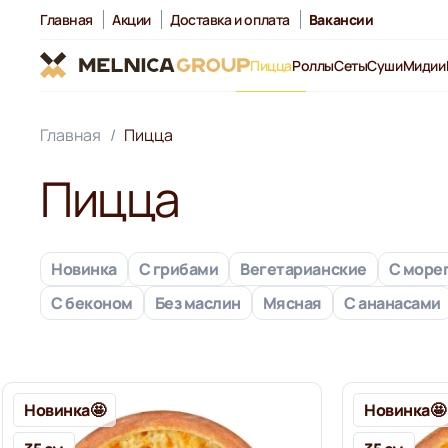
Главная
Акции
Доставка и оплата
Вакансии
Пицца
Роллы
Сеты
Суши
Мидии
Главная
Пицца
Пицца
Новинка
С грибами
Вегетарианские
С море
С беконом
Без маслин
Мясная
С ананасами
Новинка🤩
Новинка🤩