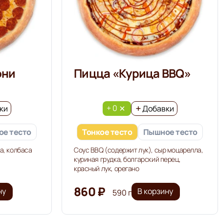
они
Пицца «Курица BBQ»
+ 0
ки
Добавки
е тесто
Тонкое тесто
Пышное тесто
а, колбаса
Соус BBQ (содержит лук), сыр моцарелла,
куриная грудка, болгарский перец,
красный лук, орегано
860 ₽
ну
В корзину
590 г