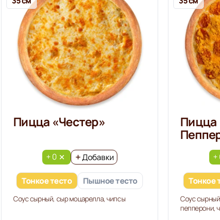
35 см
35 см
Пицца «Честер»
Пицца 
Пеппе
+ 0
+
Добавки
Тонкое тесто
Пышное тесто
Тонкое 
Соус сырный, сыр моцарелла, чипсы
Соус сырный
пепперони, 