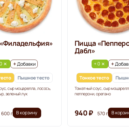
 «Филадельфия»
Пицца «Пеппер
Дабл»
 0
+ 0
Добавки
Добав
тесто
Пышное тесто
Тонкое тесто
Пышно
оус, сыр моцарелла, лосось,
Томатный соус, сыр моцарелл
ыр, зеленый лук
пепперони, орегано
940 ₽
В корзину
В корзи
600 г
570 г