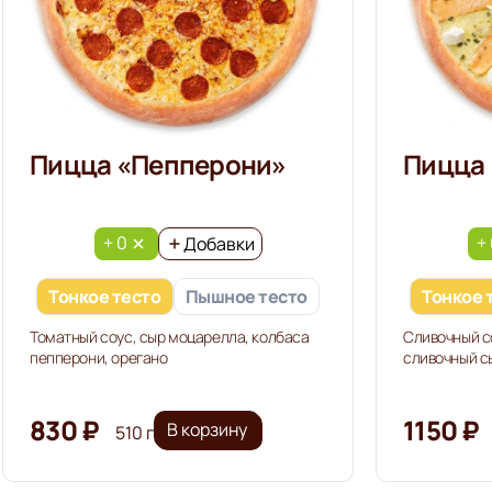
Пицца «Пепперони»
Пицца
+ 0
+
Добавки
Тонкое тесто
Пышное тесто
Тонкое 
Томатный соус, сыр моцарелла, колбаса
Сливочный с
пепперони, орегано
сливочный с
830 ₽
1150 ₽
В корзину
510 г