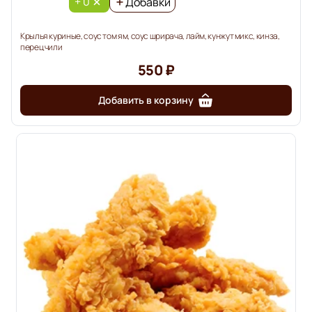
+ 0
Добавки
Крылья куриные, соус том ям, соус шрирача, лайм, кунжут микс, кинза,
перец чили
550 ₽
Добавить в корзину