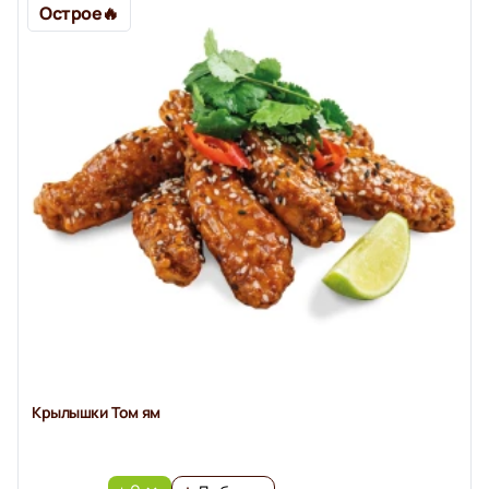
Острое🔥️
Крылышки Том ям