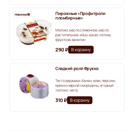
Пирожные «Профитроли
Новинка🤩
пломбирные»
Молоко, масло сливочное, масло
растительное, яйцо, какао, патока,
фруктоза, ванилин
290 ₽
В корзину
Сладкий ролл Фрукко
Тесто харумаки, банан, киви, персики,
крем из черной смородины, ягодный
топпинг, мята
310 ₽
В корзину