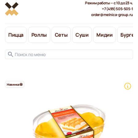
Режим работы — с 10 до 23 ч.
+7 (499) 505-505-1
order@melnica-group.ru
Пицца
Роллы
Сеты
Суши
Мидии
Бургер
Новинка🤩