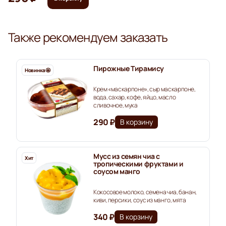
Также рекомендуем заказать
Пирожные Тирамису
Новинка🤩
Крем «маскарпоне», сыр маскарпоне,
вода, сахар, кофе, яйцо, масло
сливочное, мука
290 ₽
В корзину
Мусс из семян чиа с
Хит
тропическими фруктами и
соусом манго
Кокосовое молоко, семена чиа, банан,
киви, персики, соус из манго, мята
340 ₽
В корзину