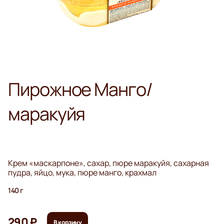
Пирожное Манго/
маракуйя
Крем «маскарпоне», сахар, пюре маракуйя, сахарная
пудра, яйцо, мука, пюре манго, крахмал
140 г
290 ₽
В корзину