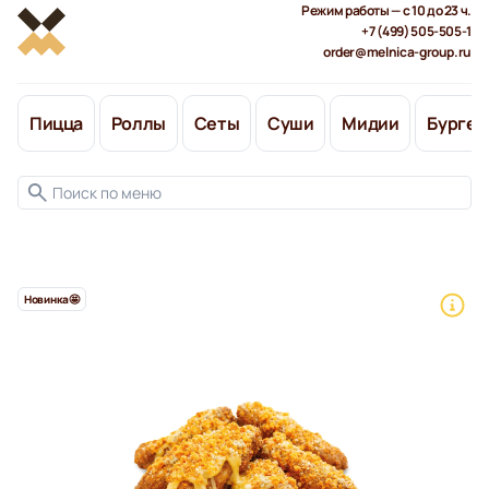
Режим работы — с 10 до 23 ч.
+7 (499) 505-505-1
order@melnica-group.ru
Пицца
Роллы
Сеты
Суши
Мидии
Бургер
Новинка🤩