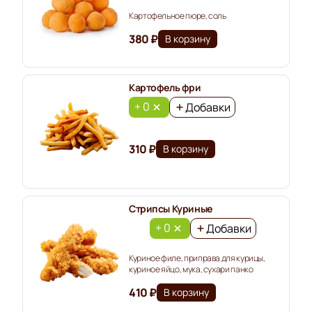
Картофельное пюре, соль
380 ₽
В корзину
Картофель фри
+ 0
Добавки
310 ₽
В корзину
Стрипсы Куриные
+ 0
Добавки
Куриное филе, приправа для курицы,
куриное яйцо, мука, сухари панко
410 ₽
В корзину