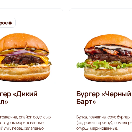
рое🔥️
гер «Дикий
Бургер «Черный
лл»
Барт»
 говядина, спайси соус, сыр
Булка, говядина, соус бургер
, огурцы маринованные,
(содержит горчицу), помидор
й лук, перец халапеньо
огурцы маринованные,