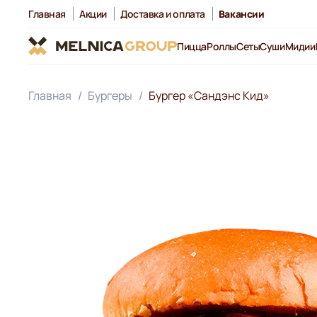
Главная
Акции
Доставка и оплата
Вакансии
Пицца
Роллы
Сеты
Суши
Мидии
Главная
Бургеры
Бургер «Сандэнс Кид»