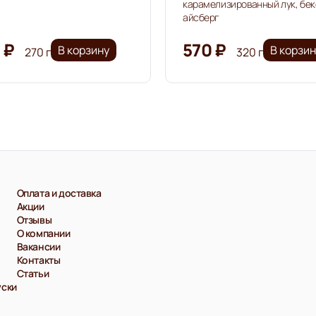
карамелизированный лук, бек
айсберг
 ₽
570 ₽
В корзину
В корзи
270 г
320 г
Оплата и доставка
Акции
Отзывы
О компании
Вакансии
Контакты
Статьи
уски