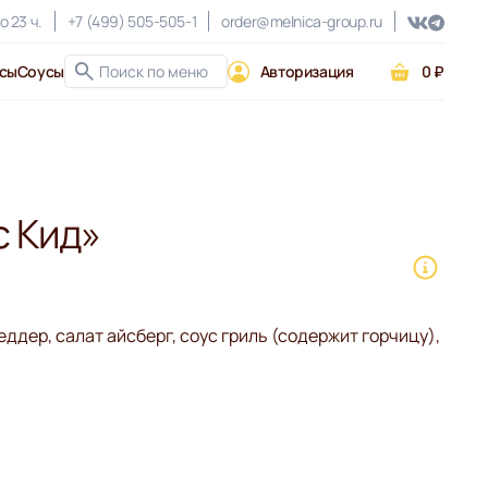
о 23 ч.
+7 (499) 505-505-1
order@melnica-group.ru
сы
Соусы
Авторизация
0 ₽
с Кид»
еддер, салат айсберг, соус гриль (содержит горчицу),