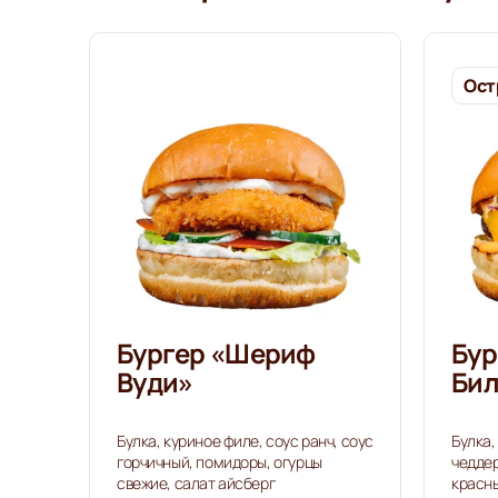
Ост
Бургер «Шериф
Бур
Вуди»
Би
Булка, куриное филе, соус ранч, соус
Булка,
горчичный, помидоры, огурцы
чеддер
свежие, салат айсберг
красны