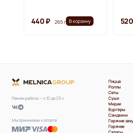
440 ₽
520
В корзину
265 г
Пицца
Роллы
Сеты
Режим работы — с 10 до 23 ч.
Суши
Мидии
Бургеры
Сэндвичи
Мы принимаем к оплате
Горячие зак
Горячее
Салаты