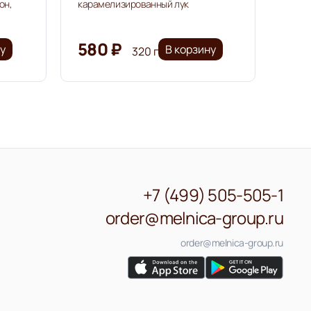
он,
карамелизированный лук
580 ₽
ну
В корзину
320 г
+7 (499) 505-505-1
order@melnica-group.ru
order@melnica-group.ru