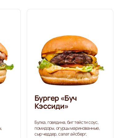
Бургер «Буч
Кэссиди»
Булка, говядина, биг тейсти соус,
ы,
помидоры, огурцы маринованные,
сыр чеддер, салат айсберг,