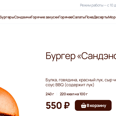
Режим работы — с 10 д
Бургеры
Сэндвичи
Горячие закуски
Горячее
Салаты
Поке
Десерты
Мор
Бургер «Сандэн
Булка, говядина, красный лук, сыр ч
соус BBQ (содержит лук)
240 г
220 ккал на 100 г
550 ₽
В корзину