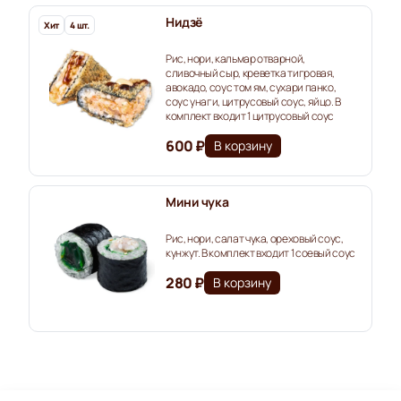
Нидзё
Хит
4 шт.
Рис, нори, кальмар отварной,
сливочный сыр, креветка тигровая,
авокадо, соус том ям, сухари панко,
соус унаги, цитрусовый соус, яйцо. В
комплект входит 1 цитрусовый соус
600 ₽
В корзину
Мини чука
Рис, нори, салат чука, ореховый соус,
кунжут. В комплект входит 1 соевый соус
280 ₽
В корзину