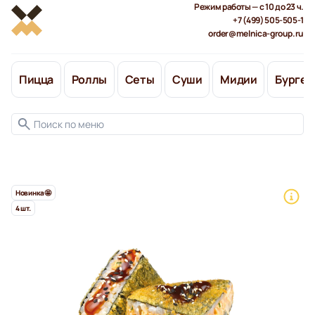
Режим работы — с 10 до 23 ч.
+7 (499) 505-505-1
order@melnica-group.ru
Пицца
Роллы
Сеты
Суши
Мидии
Бургер
Новинка🤩
4 шт.