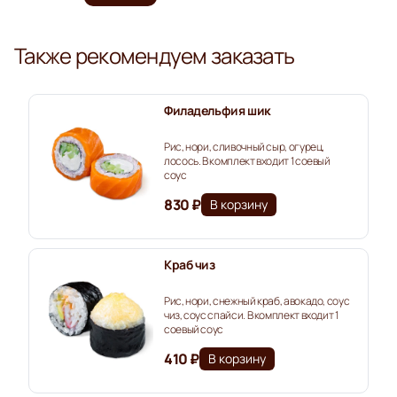
Также рекомендуем заказать
Филадельфия шик
Рис, нори, сливочный сыр, огурец,
лосось. В комплект входит 1 соевый
соус
830 ₽
В корзину
Краб чиз
Рис, нори, снежный краб, авокадо, соус
чиз, соус спайси. В комплект входит 1
соевый соус
410 ₽
В корзину