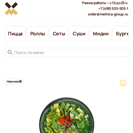
Режим работы — с 10 до 23 ч.
+7 (499) 505-505-1
order@melnica-group.ru
Пицца
Роллы
Сеты
Суши
Мидии
Бургер
Новинка🤩