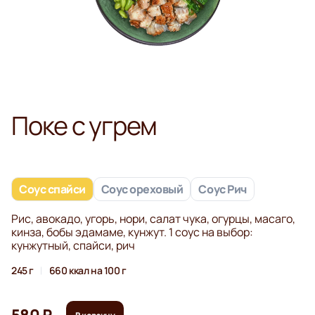
Поке с угрем
Соус спайси
Соус ореховый
Соус Рич
Рис, авокадо, угорь, нори, салат чука, огурцы, масаго,
кинза, бобы эдамаме, кунжут. 1 соус на выбор:
кунжутный, спайси, рич
245 г
660 ккал на 100 г