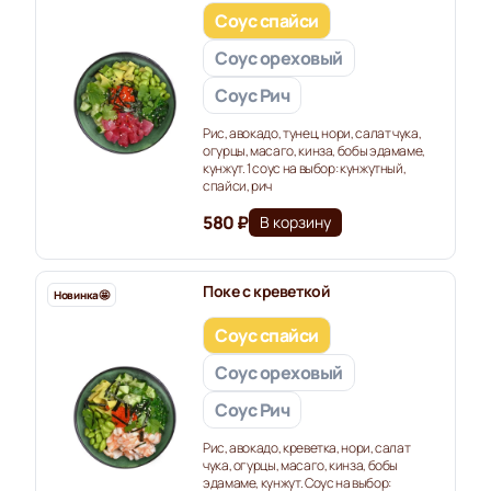
Соус спайси
Соус ореховый
Соус Рич
Рис, авокадо, тунец, нори, салат чука,
огурцы, масаго, кинза, бобы эдамаме,
кунжут. 1 соус на выбор: кунжутный,
спайси, рич
580 ₽
В корзину
Поке с креветкой
Новинка🤩
Соус спайси
Соус ореховый
Соус Рич
Рис, авокадо, креветка, нори, салат
чука, огурцы, масаго, кинза, бобы
эдамаме, кунжут. Соус на выбор: