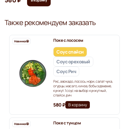
580 ₽
В корзину
Также рекомендуем заказать
Поке с лососем
Новинка🤩
Соус спайси
Соус ореховый
Соус Рич
Рис, авокадо, лосось, нори, салат чука,
огурцы, масаго, кинза, бобы эдамаме,
кунжут. 1 соус на выбор: кунжутный,
спайси, рич
580 ₽
В корзину
Поке с тунцом
Новинка🤩