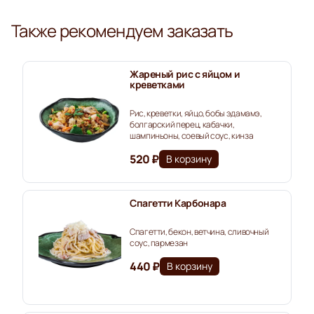
Также рекомендуем заказать
Жареный рис с яйцом и
креветками
Рис, креветки, яйцо, бобы эдамамэ,
болгарский перец, кабачки,
шампиньоны, соевый соус, кинза
520 ₽
В корзину
Спагетти Карбонара
Спагетти, бекон, ветчина, сливочный
соус, пармезан
440 ₽
В корзину