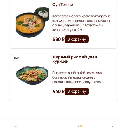
Суп Том ям
Кокосовое молоко, креветки тигровые,
кальмар, рис, шампиньоны, помидоры,
сливки, перец чили, паста том ям,
кинза, кунжут, лайм
690 ₽
В корзину
Жареный рис с яйцом и
Хит
курицей
Рис, курица, яйцо, бобы эдамамэ,
болгарский перец, кабачки,
шампиньоны, соевый соус, кинза
440 ₽
В корзину
0