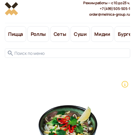
Режим работы — с 10 до 23 ч.
+7 (499) 505-505-1
order@melnica-group.ru
Пицца
Роллы
Сеты
Суши
Мидии
Бургер