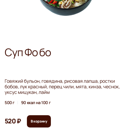
Суп Фо бо
Говяжий бульон, говядина, рисовая лапша, ростки
бобов, лук красный, перец чили, мята, кинза, чеснок,
уксус мицукан, лайм
500 г
90 ккал на 100 г
520 ₽
В корзину