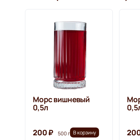
Морс вишневый
Мор
0,5л
0,5
200 ₽
200
В корзину
500 г