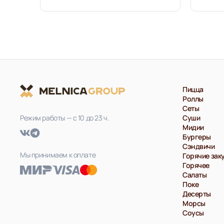
Пицца
Роллы
Сеты
Режим работы — с 10 до 23 ч.
Суши
Мидии
Бургеры
Сэндвичи
Мы принимаем к оплате
Горячие зак
Горячее
Салаты
Поке
Десерты
Морсы
Соусы