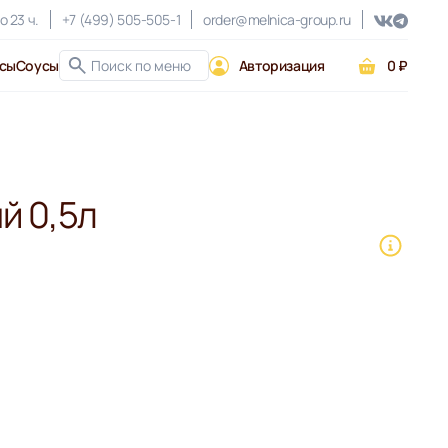
о 23 ч.
+7 (499) 505-505-1
order@melnica-group.ru
сы
Соусы
Авторизация
0 ₽
й 0,5л