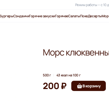
Режим работы — с 10 д
Бургеры
Сэндвичи
Горячие закуски
Горячее
Салаты
Поке
Десерты
Мор
Морс клюквенны
500 г
43 ккал на 100 г
200 ₽
В корзину