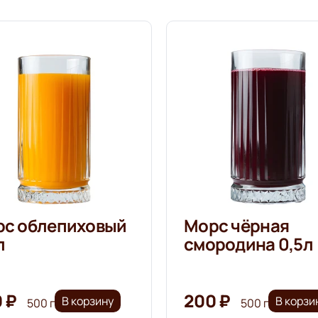
с облепиховый
Морс чёрная
л
смородина 0,5л
 ₽
200 ₽
В корзину
В корзи
500 г
500 г