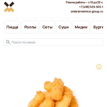
Режим работы — с 10 до 23 ч.
+7 (499) 505-505-1
order@melnica-group.ru
Пицца
Роллы
Сеты
Суши
Мидии
Бургер