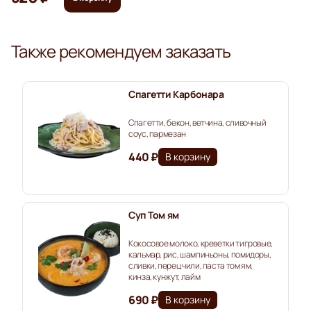
Также рекомендуем заказать
Спагетти Карбонара
Спагетти, бекон, ветчина, сливочный
соус, пармезан
440 ₽
В корзину
Суп Том ям
Кокосовое молоко, креветки тигровые,
кальмар, рис, шампиньоны, помидоры,
сливки, перец чили, паста том ям,
кинза, кунжут, лайм
690 ₽
В корзину