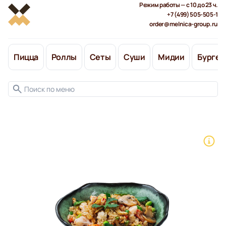
Режим работы — с 10 до 23 ч.
+7 (499) 505-505-1
order@melnica-group.ru
Пицца
Роллы
Сеты
Суши
Мидии
Бургер