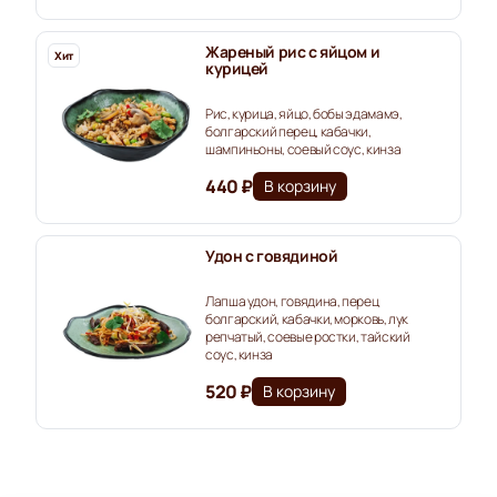
Жареный рис с яйцом и
Хит
курицей
Рис, курица, яйцо, бобы эдамамэ,
болгарский перец, кабачки,
шампиньоны, соевый соус, кинза
440 ₽
В корзину
Удон с говядиной
Лапша удон, говядина, перец
болгарский, кабачки, морковь, лук
репчатый, соевые ростки, тайский
соус, кинза
520 ₽
В корзину