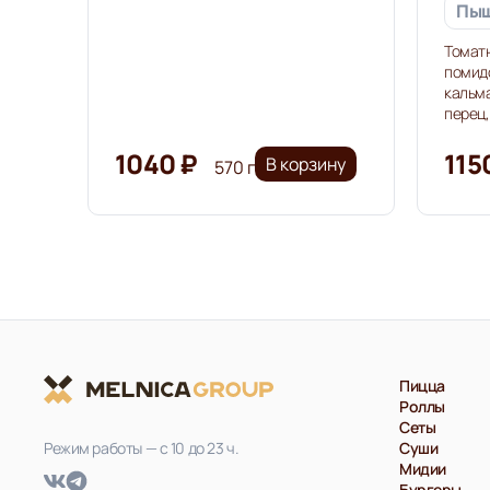
Пыш
Томатн
помидо
кальма
перец,
1040 ₽
115
В корзину
570 г
Пицца
Роллы
Сеты
Режим работы — с 10 до 23 ч.
Суши
Мидии
Бургеры