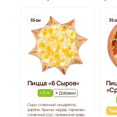
35 см
35 
Пицца «6 Сыров»
Пи
«С
+ 0
Добавки
Сыры: сливочный, моцарелла,
дорблю, брынза, чеддер, пармезан,
Тон
сливочный соус, прованские травы