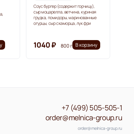
Соус бургер (содержит горчицу),
сыр моцарелла, ветчина, куриная
а,
грудка, помидоры, маринованные
огурцы, сыр скаморца, лук фри
1040 ₽
у
В корзину
800 г
+7 (499) 505-505-1
order@melnica-group.ru
order@melnica-group.ru