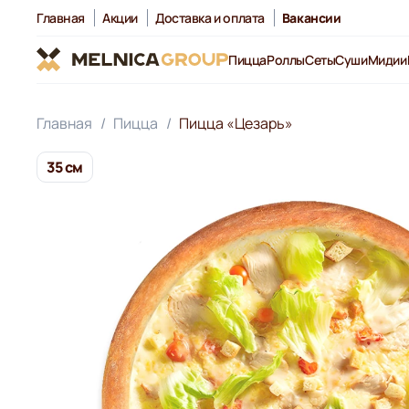
Главная
Акции
Доставка и оплата
Вакансии
Пицца
Роллы
Сеты
Суши
Мидии
Главная
Пицца
Пицца «Цезарь»
35 см