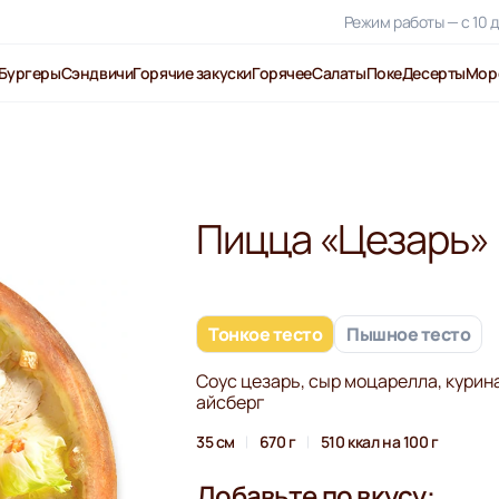
Режим работы — с 10 д
Бургеры
Сэндвичи
Горячие закуски
Горячее
Салаты
Поке
Десерты
Мор
Пицца «Цезарь»
Тонкое тесто
Пышное тесто
Соус цезарь, сыр моцарелла, курина
айсберг
35 см
670 г
510 ккал на 100 г
Добавьте по вкусу: