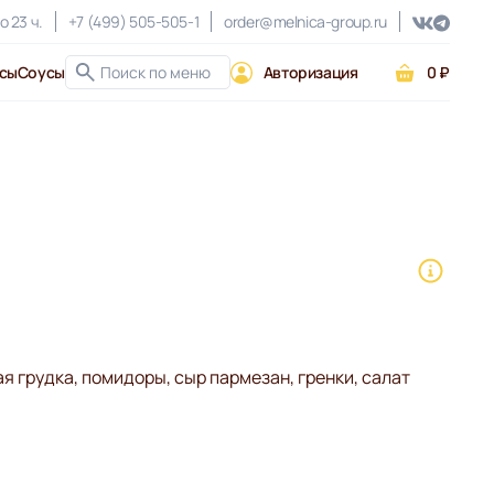
о 23 ч.
+7 (499) 505-505-1
order@melnica-group.ru
сы
Соусы
Авторизация
0 ₽
я грудка, помидоры, сыр пармезан, гренки, салат