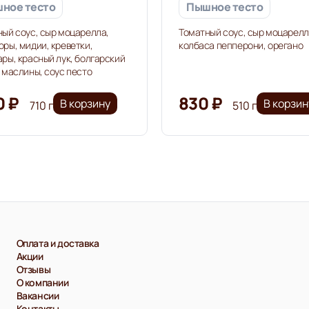
ное тесто
Пышное тесто
ый соус, сыр моцарелла,
Томатный соус, сыр моцарелл
ры, мидии, креветки,
колбаса пепперони, орегано
ры, красный лук, болгарский
 маслины, соус песто
0 ₽
830 ₽
В корзину
В корзин
710 г
510 г
Оплата и доставка
Акции
Отзывы
О компании
Вакансии
Контакты