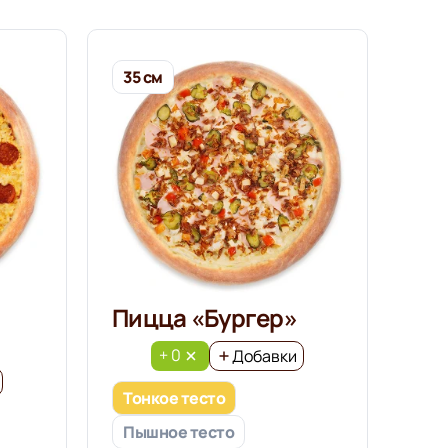
35 см
Пицца «Бургер»
+ 0
Добавки
Тонкое тесто
Пышное тесто