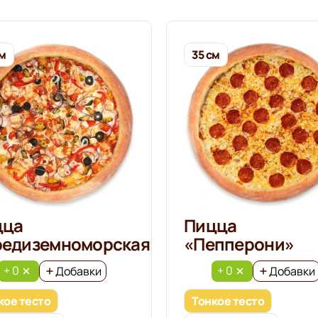
см
35 см
цца
Пицца
редиземноморская»
«Пепперони»
+ 0
+ 0
Добавки
Добавки
кое тесто
Тонкое тесто