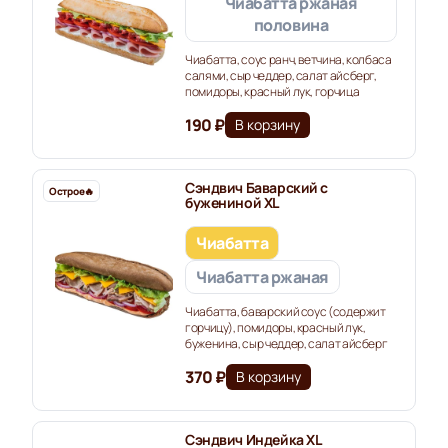
Чиабатта ржаная
половина
Чиабатта, соус ранч, ветчина, колбаса
салями, сыр чеддер, салат айсберг,
помидоры, красный лук, горчица
190 ₽
В корзину
Сэндвич Баварский с
Острое🔥️
бужениной XL
Чиабатта
Чиабатта ржаная
Чиабатта, баварский соус (содержит
горчицу), помидоры, красный лук,
буженина, сыр чеддер, салат айсберг
370 ₽
В корзину
Сэндвич Индейка XL