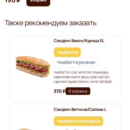
190 ₽
В корзину
Также рекомендуем заказать
Сэндвич Бекон/Курица XL
Чиабатта
Чиабатта ржаная
Чиабатта, соус чипотле, помидоры,
маринованные огурцы, красный лук,
куриная грудка, бекон, салат айсберг
370 ₽
В корзину
Сэндвич Ветчина/Салями L
Чиабатта половина