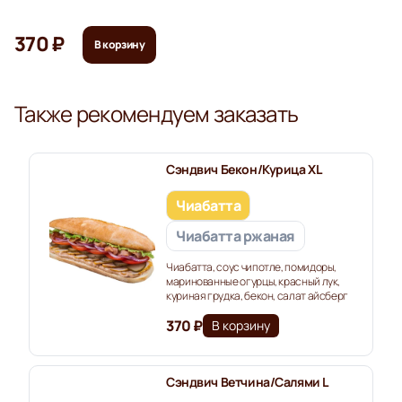
370 ₽
В корзину
Также рекомендуем заказать
Сэндвич Бекон/Курица XL
Чиабатта
Чиабатта ржаная
Чиабатта, соус чипотле, помидоры,
маринованные огурцы, красный лук,
куриная грудка, бекон, салат айсберг
370 ₽
В корзину
Сэндвич Ветчина/Салями L