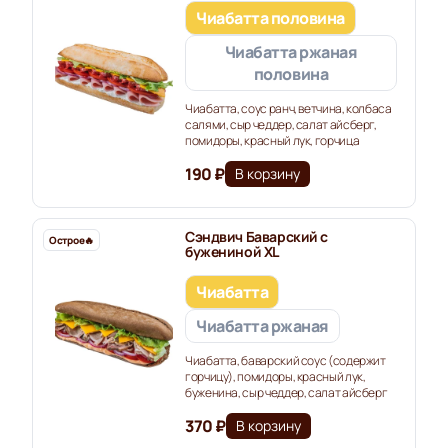
Чиабатта половина
Чиабатта ржаная
половина
Чиабатта, соус ранч, ветчина, колбаса
салями, сыр чеддер, салат айсберг,
помидоры, красный лук, горчица
190 ₽
В корзину
Сэндвич Баварский с
Острое🔥️
бужениной XL
Чиабатта
Чиабатта ржаная
Чиабатта, баварский соус (содержит
горчицу), помидоры, красный лук,
буженина, сыр чеддер, салат айсберг
370 ₽
В корзину