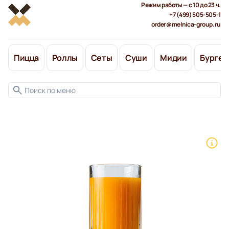
Режим работы — с 10 до 23 ч.
+7 (499) 505-505-1
order@melnica-group.ru
Пицца
Роллы
Сеты
Суши
Мидии
Бургер